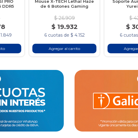
hal Haze
Soporte Auricular XTECH
Auriculare
Gaming
Yurei Negro
Zamak Pre
$ 42.686
$ 1
2
$ 30.293
$ 13
4.152
6 cuotas de $ 6.311
6 cuotas 
ito
Agregar al carrito
Agregar 