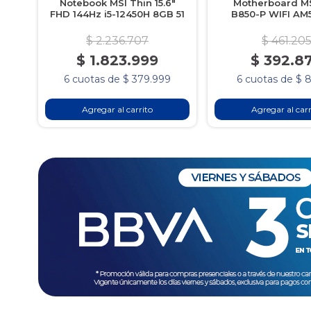
6"
Motherboard MSI PRO
Mouse X-TECH Let
 51
B850-P WIFI AM5 DDR5
de 6 Botones 
$ 461.205
$ 26.909
$ 392.878
$ 19.93
9
6 cuotas de $ 81.849
6 cuotas de $ 
Agregar al carrito
Agregar al carr