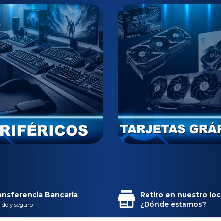
ansferencia Bancaria
Retiro en nuestro loc
¿Dónde estamos?
ido y seguro