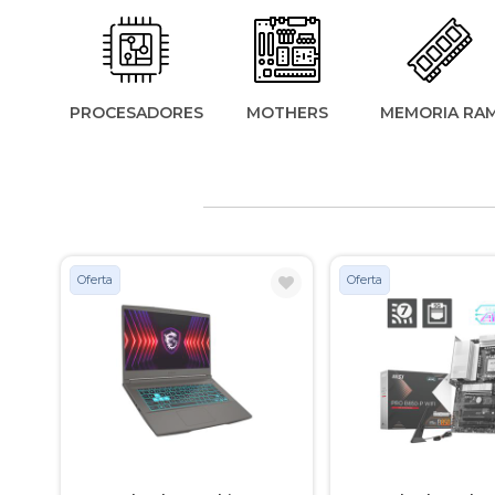
PROCESADORES
MOTHERS
MEMORIA RA
Oferta
Oferta