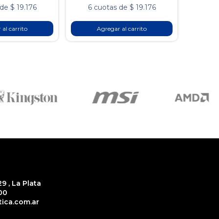
de $ 19.176
6 cuotas de $ 19.176
6 c
al carrito
Agregar al carrito
A
9 , La Plata
00
ica.com.ar