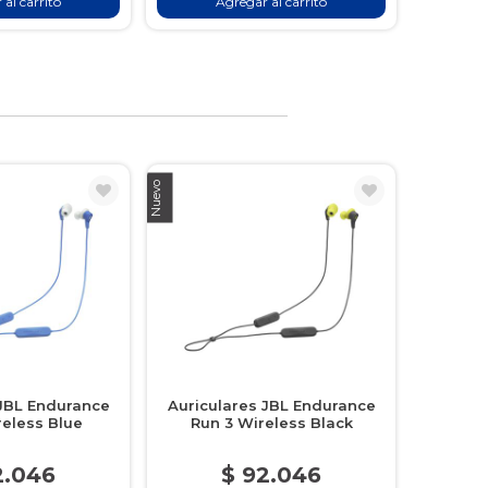
al carrito
Agregar al carrito
A
Nuevo
Nuevo
 JBL Endurance
Auriculares JBL Endurance
Micro
reless Blue
Run 3 Wireless Black
RGB
2.046
$ 92.046