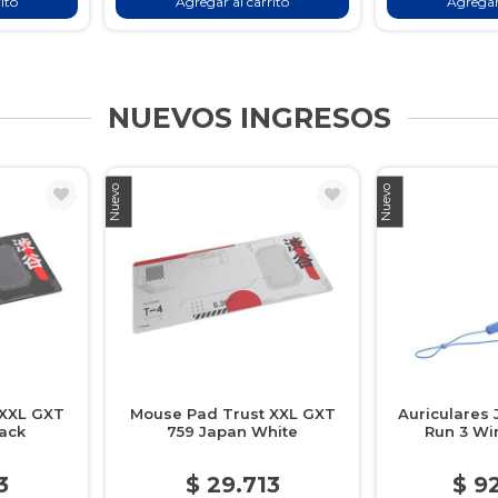
ito
Agregar al carrito
Agregar 
NUEVOS INGRESOS
Nuevo
Nuevo
 XXL GXT
Mouse Pad Trust XXL GXT
Auriculares
ack
759 Japan White
Run 3 Wi
3
$ 29.713
$ 9