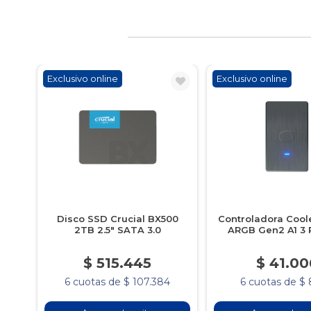
Exclusivo online
Exclusivo online
Pad
Disco SSD Crucial BX500
Controladora Cool
1
2TB 2.5" SATA 3.0
ARGB Gen2 A1 3 
$ 515.445
$ 41.00
4
6 cuotas de $ 107.384
6 cuotas de $ 