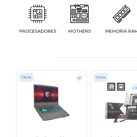
PROCESADORES
MOTHERS
MEMORIA RA
Oferta
Oferta