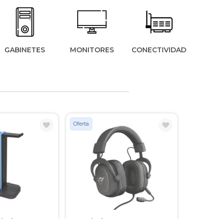
GABINETES
MONITORES
CONECTIVIDAD
Oferta
Oferta