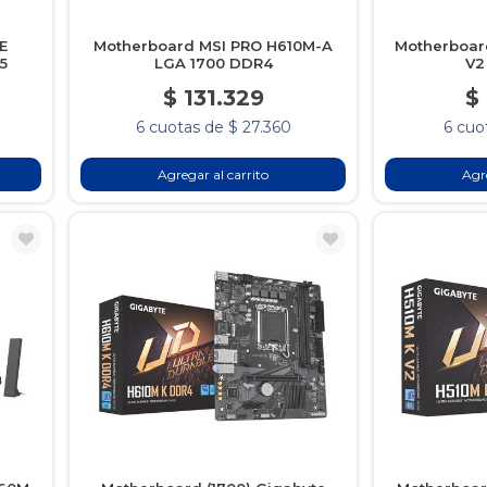
E
Motherboard MSI PRO H610M-A
Motherboar
5
LGA 1700 DDR4
V2
$ 131.329
$
6 cuotas de $ 27.360
6 cuo
Agregar al carrito
Agre