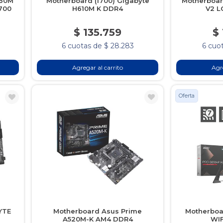
760M
Motherboard (1700) Gigabyte
Motherboar
700
H610M K DDR4
V2 L
$ 135.759
$
6 cuotas de $ 28.283
6 cuot
Agregar al carrito
Agre
Oferta
YTE
Motherboard Asus Prime
Motherboa
A520M-K AM4 DDR4
WIF