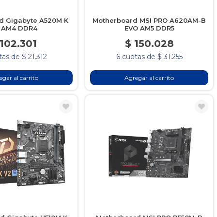
d Gigabyte A520M K
Motherboard MSI PRO A620AM-B
 AM4 DDR4
EVO AM5 DDR5
 102.301
$ 150.028
tas de $ 21.312
6 cuotas de $ 31.255
gar al carrito
Agregar al carrito