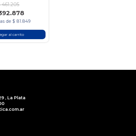
 461.205
392.878
as de $ 81.849
gar al carrito
9 , La Plata
00
ica.com.ar