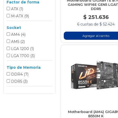
Motherboard GIGABYTE B
Factor de forma
GAMING WIFI6E GEN5 LGA1
ATX
(1
)
DDR5
M-ATX
(9
)
$ 251.636
6 cuotas de $ 52.424
Socket
AM4
(4
)
Agregar al carrito
AM5
(2
)
LGA 1200
(1
)
LGA 1700
(3
)
Tipo de Memoria
DDR4
(7
)
DDR5
(3
)
Motherboard (AM4) GIGAB
B550M K