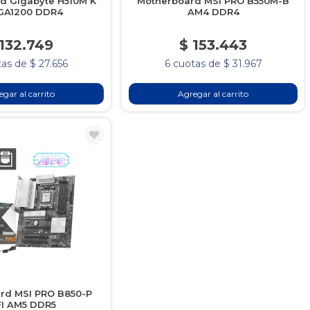
d Gigabyte H510M K
Motherboard MSI PRO B550M-B
GA1200 DDR4
AM4 DDR4
 132.749
$ 153.443
as de $ 27.656
6 cuotas de $ 31.967
gar al carrito
Agregar al carrito
rd MSI PRO B850-P
I AM5 DDR5