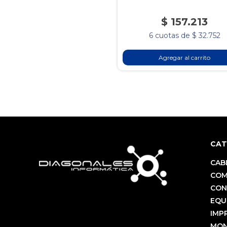
$ 157.213
6 cuotas de $ 32.752
Agregar al carrito
CAT
CAB
COM
CON
EQU
IMP
MON