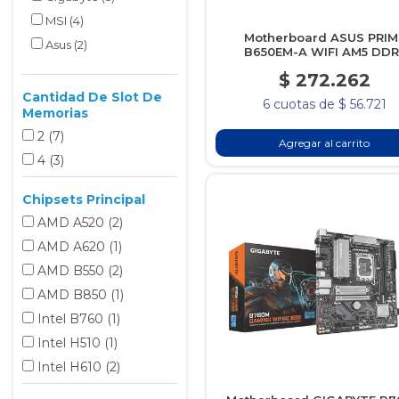
MSI
(4)
Motherboard ASUS PRIM
Asus
(2)
B650EM-A WIFI AM5 DDR
$ 272.262
Cantidad De Slot De
6 cuotas de $ 56.721
Memorias
2
(7
)
Agregar al carrito
4
(3
)
Chipsets Principal
AMD A520
(2
)
AMD A620
(1
)
AMD B550
(2
)
AMD B850
(1
)
Intel B760
(1
)
Intel H510
(1
)
Intel H610
(2
)