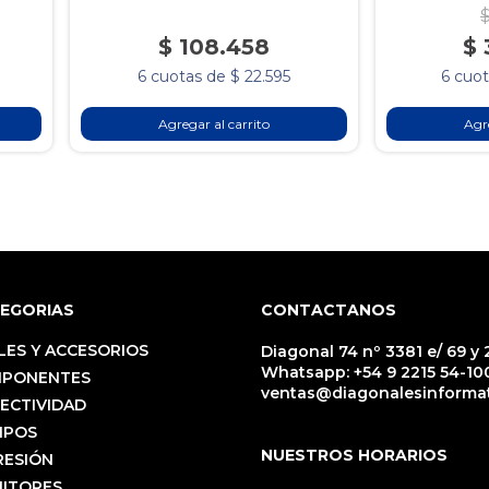
$
$ 108.458
$ 
6 cuotas de $ 22.595
6 cuot
Agregar al carrito
Agre
EGORIAS
CONTACTANOS
LES Y ACCESORIOS
Diagonal 74 nº 3381 e/ 69 y 2
Whatsapp:
+54 9 2215 54-10
PONENTES
ventas@diagonalesinformat
ECTIVIDAD
IPOS
NUESTROS HORARIOS
RESIÓN
ITORES