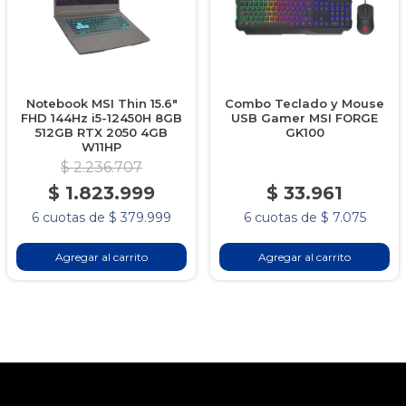
Notebook MSI Thin 15.6"
Combo Teclado y Mouse
FHD 144Hz i5-12450H 8GB
USB Gamer MSI FORGE
512GB RTX 2050 4GB
GK100
W11HP
$ 2.236.707
$ 1.823.999
$ 33.961
6 cuotas de $ 379.999
6 cuotas de $ 7.075
Agregar al carrito
Agregar al carrito