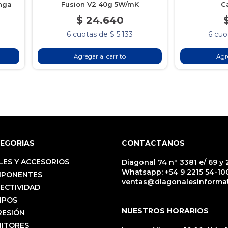
inga
Fusion V2 40g 5W/mK
C
$ 24.640
6 cuotas de $ 5.133
6 cuo
Agregar al carrito
Agre
EGORIAS
CONTACTANOS
LES Y ACCESORIOS
Diagonal 74 nº 3381 e/ 69 y 2
Whatsapp:
+54 9 2215 54-10
PONENTES
ventas@diagonalesinformat
ECTIVIDAD
IPOS
NUESTROS HORARIOS
RESIÓN
ITORES