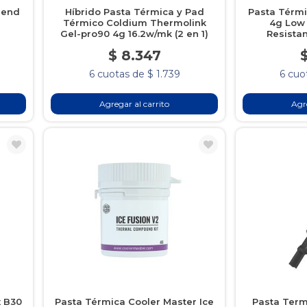
gend
Híbrido Pasta Térmica y Pad
Pasta Térm
n
Térmico Coldium Thermolink
4g Low 
Gel-pro90 4g 16.2w/mk (2 en 1)
Resista
$ 8.347
6 cuotas de $ 1.739
6 cuo
Agregar al carrito
Agre
x B30
Pasta Térmica Cooler Master Ice
Pasta Term