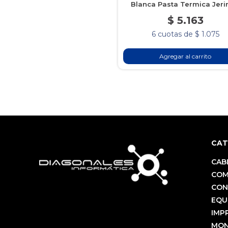
Blanca Pasta Termica Jer
$ 5.163
6 cuotas de $ 1.075
Agregar al carrito
CAT
CAB
COM
CON
EQU
IMP
MON