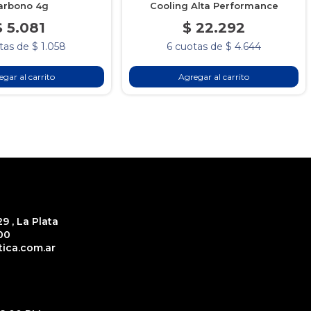
arbono 4g
Cooling Alta Performance
$ 5.081
$ 22.292
tas de $ 1.058
6 cuotas de $ 4.644
gar al carrito
Agregar al carrito
9 , La Plata
00
ica.com.ar