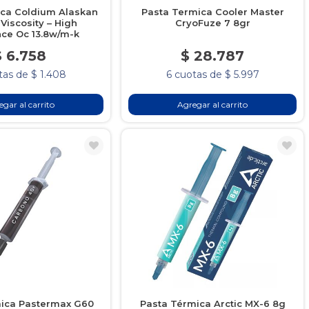
ica Coldium Alaskan
Pasta Termica Cooler Master
Viscosity – High
CryoFuze 7 8gr
nce Oc 13.8w/m-k
$ 6.758
$ 28.787
tas de $ 1.408
6 cuotas de $ 5.997
gar al carrito
Agregar al carrito
ica Pastermax G60
Pasta Térmica Arctic MX-6 8g