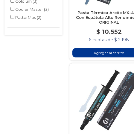
Coldium
(3)
Cooler Master
(3)
Pasta Térmica Arctic MX-4
PasterMax
(2)
Con Espátula Alto Rendimi
ORIGINAL
$ 10.552
6 cuotas de $ 2.198
Agregar al carrito