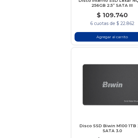
Disco Interno SSD Lexar N
256GB 2.5” SATA III
$ 109.740
6 cuotas de $ 22.862
Agregar al carrito
Disco SSD Biwin M100 1TB 
SATA 3.0