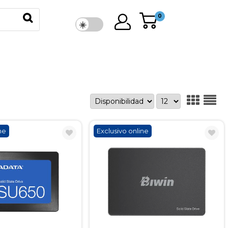
0
ne
Exclusivo online