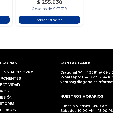
$ 255.930
6 cuotas de $ 53.318
Agregar al carrito
EGORIAS
CONTACTANOS
LES Y ACCESORIOS
Diagonal 74 nº 3381 e/ 69 y 2
Whatsapp:
+54 9 2215 54-10
PONENTES
ventas@diagonalesinformat
ECTIVIDAD
IPOS
NUESTROS HORARIOS
RESIÓN
ITORES
Lunes a Viernes 10:00 AM - 
IFÉRICOS
Sábados 10:00 AM - 13:00 P