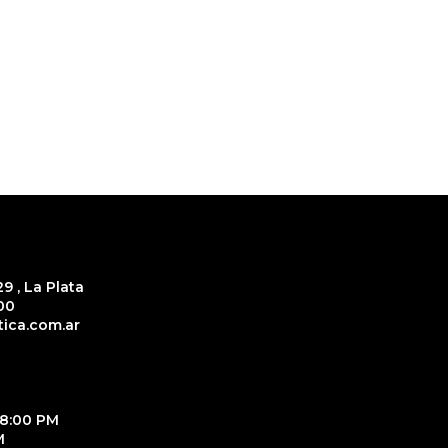
9 , La Plata
00
ica.com.ar
18:00 PM
M