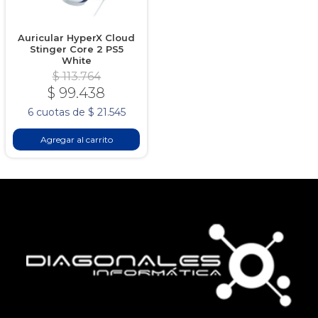
Auricular HyperX Cloud
Stinger Core 2 PS5
White
$ 113.764
$ 99.438
6 cuotas de $ 21.545
Agregar al carrito