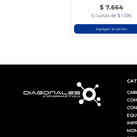
$ 7.664
6 cuotas de $ 1.596
Agregar al carrito
CAT
CAB
COM
CON
EQU
IMP
MON