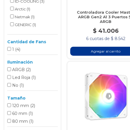
ID-COOLING
(3)
Arctic
(1)
Controladora Cooler Mast
Netmak
(1)
ARGB Gen2 A1 3 Puertos 
ARGB
GENERIC
(1)
$ 41.006
6 cuotas de $ 8.542
Cantidad de Fans
1
(4
)
Agregar al carrito
Iluminación
ARGB
(2
)
Led Roja
(1
)
No
(1
)
Tamaño
120 mm
(2
)
60 mm
(1
)
80 mm
(1
)