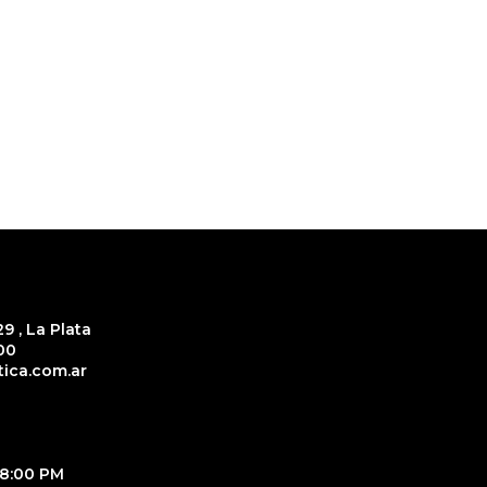
9 , La Plata
00
ica.com.ar
18:00 PM