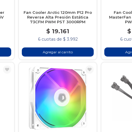
er
Fan Cooler Arctic 120mm P12 Pro
Fan Cool
5V
Reverse Alta Presión Estática
MasterFan
73CFM PWM PST 3000RPM
PW
$ 19.161
$
6 cuotas de $ 3.992
6 cuo
Agregar al carrito
Agre