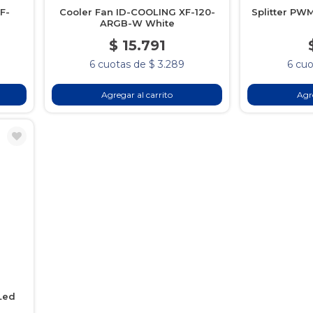
F-
Cooler Fan ID-COOLING XF-120-
Splitter PW
ARGB-W White
$ 15.791
6 cuotas de $ 3.289
6 cuo
Agregar al carrito
Agre
Led