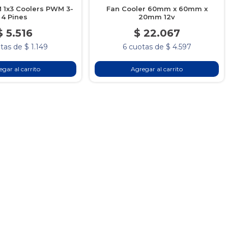
M 1x3 Coolers PWM 3-
Fan Cooler 60mm x 60mm x
4 Pines
20mm 12v
$ 5.516
$ 22.067
tas de $ 1.149
6 cuotas de $ 4.597
gar al carrito
Agregar al carrito