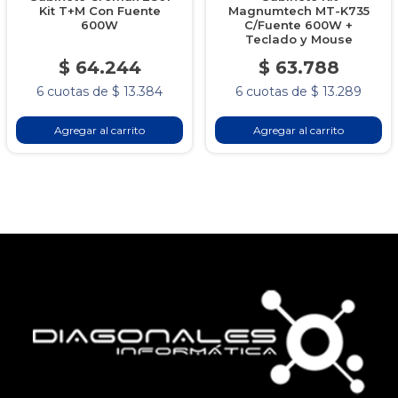
Kit T+M Con Fuente
Magnumtech MT-K735
600W
C/Fuente 600W +
Teclado y Mouse
$ 64.244
$ 63.788
6 cuotas de $ 13.384
6 cuotas de $ 13.289
Agregar al carrito
Agregar al carrito