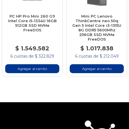
PC HP Pro Mini 260 G9
Mini PC Lenovo
Intel Core i5-1334U 16GB
ThinkCentre neo 50q
512GB SSD NVMe
Gen 5 Intel Core i3-1315U
FreeDOS
8G DDR5 5600Mhz
256GB SSD NVMe
FreeDOS
$ 1.549.582
$ 1.017.838
6 cuotas de $ 322.829
6 cuotas de $ 212.049
Agregar al carrito
Agregar al carrito