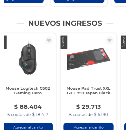
NUEVOS INGRESOS
Nuevo
Nuevo
Nu
Mouse Pad Trust XXL
Mouse Pad Trust XXL
GXT 759 Japan Black
GXT 759 Japan White
$ 29.713
$ 29.713
6 cuotas de $ 6.190
6 cuotas de $ 6.190
Agregar al carrito
Agregar al carrito