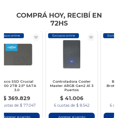
COMPRÁ HOY, RECIBÍ EN
72HS
Exclusivo online
Exclusivo online
Controladora Cooler
Botella de Tinta
Master ARGB Gen2 A1 3
Brother BTD100 Color
Puertos
Magenta
$ 41.006
$ 19.753
6 cuotas de $ 8.542
6 cuotas de $ 4.115
Agregar al carrito
Agregar al carrito