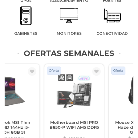
GPUs
ALMACENAMIENTO
FUENTES
GABINETES
MONITORES
CONECTIVIDAD
OFERTAS SEMANALES
Oferta
Oferta
Motherboard MSI PRO
Mouse X-TECH Lethal
B850-P WIFI AM5 DDR5
Haze de 6 Botones
Gaming