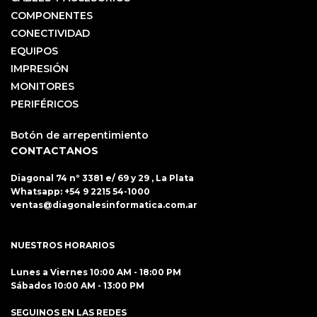
COMPONENTES
CONECTIVIDAD
EQUIPOS
IMPRESIÓN
MONITORES
PERIFÉRICOS
Botón de arrepentimiento
CONTACTANOS
Diagonal 74 nº 3381 e/ 69 y 29 , La Plata
Whatsapp:
+54 9 2215 54-1000
ventas@diagonalesinformatica.com.ar
NUESTROS HORARIOS
Lunes a Viernes 10:00 AM - 18:00 PM
Sábados 10:00 AM - 13:00 PM
SEGUINOS EN LAS REDES