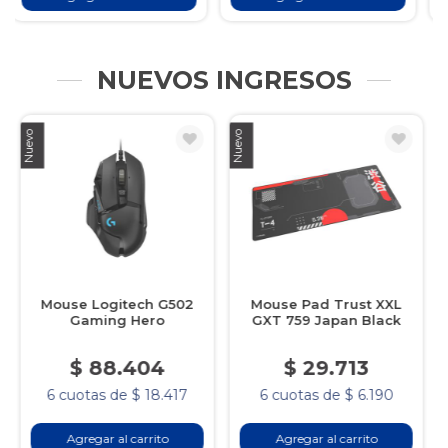
NUEVOS INGRESOS
Nuevo
Nuevo
N
Mouse Pad Trust XXL
Mouse Pad Trust XXL
GXT 759 Japan Black
GXT 759 Japan White
$ 29.713
$ 29.713
6 cuotas de $ 6.190
6 cuotas de $ 6.190
Agregar al carrito
Agregar al carrito