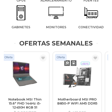
GPUs
ALMACENAMIENTO
FUENTES
GABINETES
MONITORES
CONECTIVIDAD
OFERTAS SEMANALES
Oferta
Oferta
Motherboard MSI PRO
Mouse X-TECH Lethal
B850-P WIFI AM5 DDR5
Haze de 6 Botones
Gaming