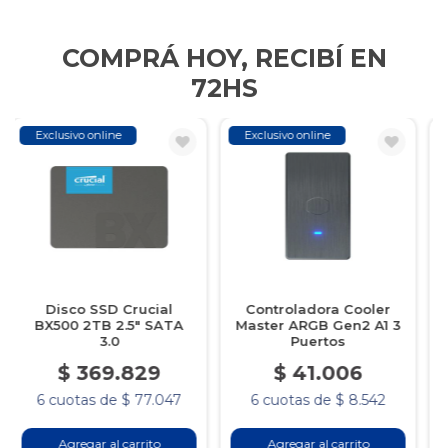
COMPRÁ HOY, RECIBÍ EN
72HS
Exclusivo online
Exclusivo online
Controladora Cooler
Botella de Tinta
Master ARGB Gen2 A1 3
Brother BTD100 Color
Puertos
Magenta
$ 41.006
$ 19.753
6 cuotas de $ 8.542
6 cuotas de $ 4.115
Agregar al carrito
Agregar al carrito