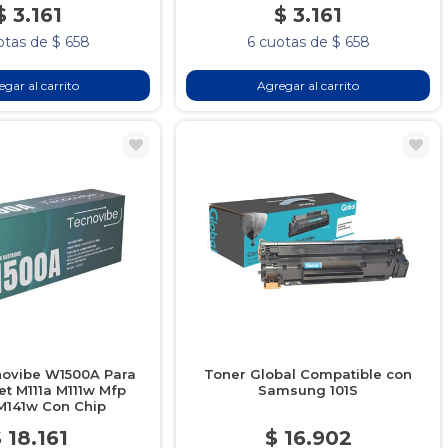
$ 3.161
$ 3.161
otas de $ 658
6 cuotas de $ 658
gar al carrito
Agregar al carrito
novibe W1500A Para
Toner Global Compatible con
et M111a M111w Mfp
Samsung 101S
M141w Con Chip
 18.161
$ 16.902