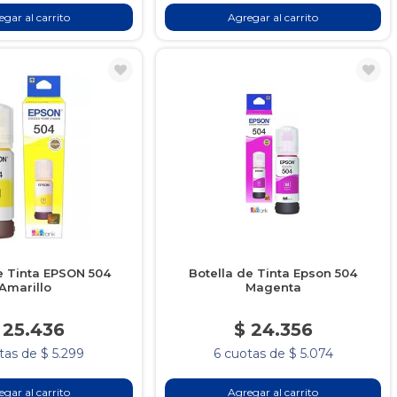
gar al carrito
Agregar al carrito
e Tinta EPSON 504
Botella de Tinta Epson 504
Amarillo
Magenta
 25.436
$ 24.356
tas de $ 5.299
6 cuotas de $ 5.074
gar al carrito
Agregar al carrito