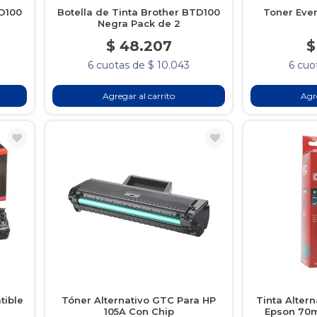
TD100
Botella de Tinta Brother BTD100
Toner Eve
Negra Pack de 2
$ 48.207
$
6 cuotas de $ 10.043
6 cuo
Agregar al carrito
Agre
tible
Tóner Alternativo GTC Para HP
Tinta Alter
105A Con Chip
Epson 70ml