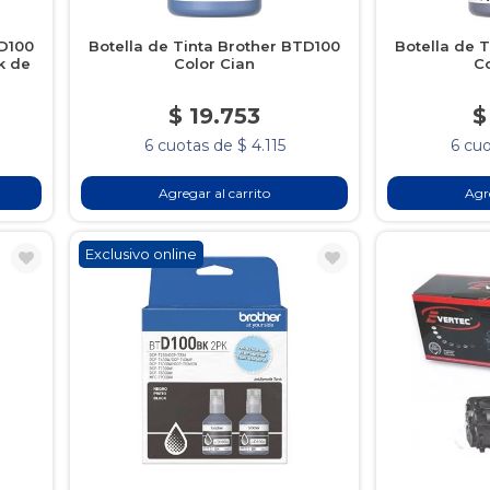
TD100
Botella de Tinta Brother BTD100
Botella de 
k de
Color Cian
C
$ 19.753
$
6 cuotas de $ 4.115
6 cuo
Agregar al carrito
Agre
Exclusivo online