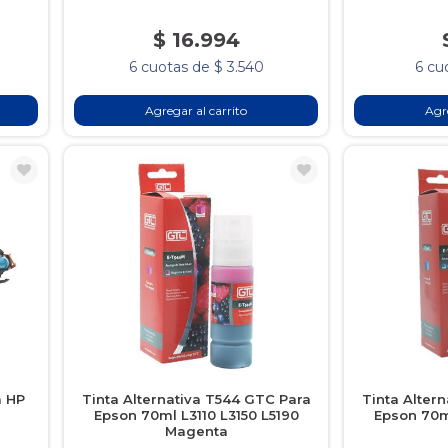
$ 16.994
6 cuotas de $ 3.540
6 cu
Agregar al carrito
Agre
a HP
Tinta Alternativa T544 GTC Para
Tinta Alter
Epson 70ml L3110 L3150 L5190
Epson 70ml
Magenta