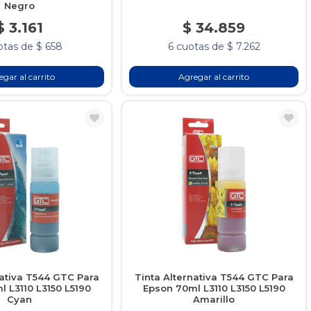
Negro
$ 3.161
$ 34.859
otas de $ 658
6 cuotas de $ 7.262
gar al carrito
Agregar al carrito
nativa T544 GTC Para
Tinta Alternativa T544 GTC Para
 L3110 L3150 L5190
Epson 70ml L3110 L3150 L5190
Cyan
Amarillo