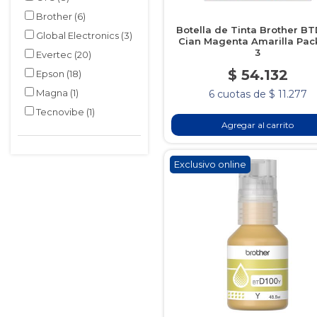
Brother
(6)
Botella de Tinta Brother B
Global Electronics
(3)
Cian Magenta Amarilla Pac
3
Evertec
(20)
$ 54.132
Epson
(18)
Magna
(1)
6 cuotas de $ 11.277
Tecnovibe
(1)
Agregar al carrito
Exclusivo online