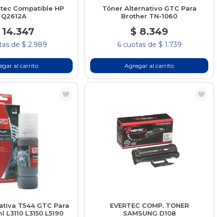
rtec Compatible HP
Tóner Alternativo GTC Para
Q2612A
Brother TN-1060
 14.347
$ 8.349
tas de $ 2.989
6 cuotas de $ 1.739
gar al carrito
Agregar al carrito
nativa T544 GTC Para
EVERTEC COMP. TONER
 L3110 L3150 L5190
SAMSUNG D108