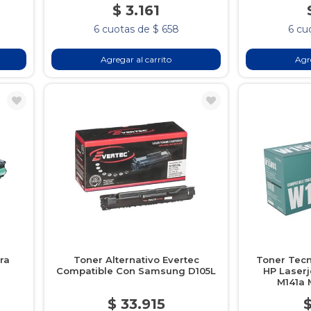
$ 3.161
6 cuotas de $ 658
6 cu
Agregar al carrito
Agre
ra
Toner Alternativo Evertec
Toner Tec
Compatible Con Samsung D105L
HP Laserj
M141a 
$ 33.915
$