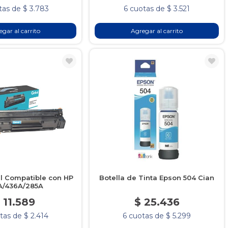
tas de $ 3.783
6 cuotas de $ 3.521
gar al carrito
Agregar al carrito
l Compatible con HP
Botella de Tinta Epson 504 Cian
A/436A/285A
 11.589
$ 25.436
tas de $ 2.414
6 cuotas de $ 5.299