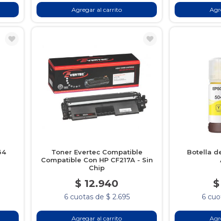
Agregar al carrito
Agre
64
Toner Evertec Compatible
Botella d
Compatible Con HP CF217A - Sin
Chip
$ 12.940
$
6 cuotas de $ 2.695
6 cuo
Agregar al carrito
Agre