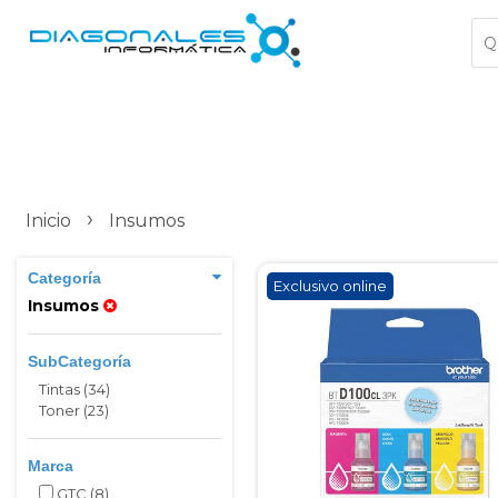
›
Inicio
Insumos
Categoría
Exclusivo online
Insumos
SubCategoría
Tintas (34)
Toner (23)
Marca
GTC
(8)