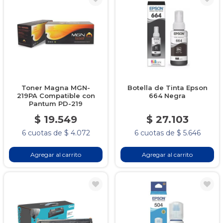
Toner Magna MGN-
Botella de Tinta Epson
219PA Compatible con
664 Negra
Pantum PD-219
$ 19.549
$ 27.103
6 cuotas de $ 4.072
6 cuotas de $ 5.646
Agregar al carrito
Agregar al carrito