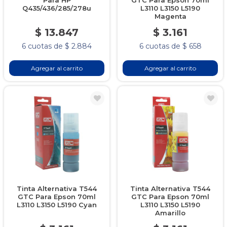
Para HP
GTC Para Epson 70ml
Q435/436/285/278u
L3110 L3150 L5190
Magenta
$ 13.847
$ 3.161
6 cuotas de $ 2.884
6 cuotas de $ 658
Agregar al carrito
Agregar al carrito
Tinta Alternativa T544
Tinta Alternativa T544
GTC Para Epson 70ml
GTC Para Epson 70ml
L3110 L3150 L5190 Cyan
L3110 L3150 L5190
Amarillo