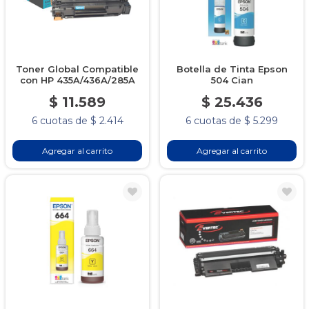
Toner Global Compatible
Botella de Tinta Epson
con HP 435A/436A/285A
504 Cian
$ 11.589
$ 25.436
6 cuotas de $ 2.414
6 cuotas de $ 5.299
Agregar al carrito
Agregar al carrito