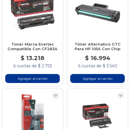
Toner Marca Evertec
Tóner Alternativo GTC
Compatible Con CF283A
Para HP 105A Con Chip
$ 13.218
$ 16.994
6 cuotas de $ 2.753
6 cuotas de $ 3.540
Agregar al carrito
Agregar al carrito