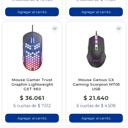
Agregar al carrito
Agregar al carrito
Mouse Gamer Trust
Mouse Genius GX
Graphin Lightweight
Gaming Scorpion M705
GXT 960
USB
$ 36.061
$ 21.640
6 cuotas de $ 7.512
6 cuotas de $ 4.508
Agregar al carrito
Agregar al carrito