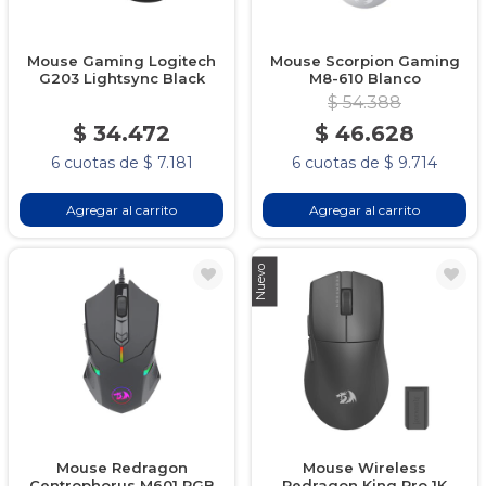
Mouse Gaming Logitech
Mouse Scorpion Gaming
G203 Lightsync Black
M8-610 Blanco
$ 54.388
$ 34.472
$ 46.628
6 cuotas de $ 7.181
6 cuotas de $ 9.714
Agregar al carrito
Agregar al carrito
Nuevo
Mouse Redragon
Mouse Wireless
Centrophorus M601 RGB
Redragon King Pro 1K