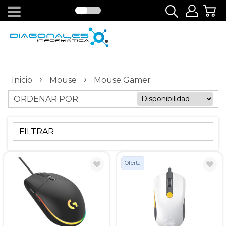
›
›
Inicio
Mouse
Mouse Gamer
ORDENAR POR:
FILTRAR
Oferta