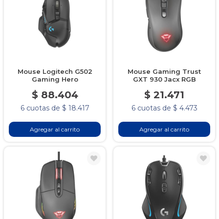
Mouse Logitech G502
Mouse Gaming Trust
Gaming Hero
GXT 930 Jacx RGB
$ 88.404
$ 21.471
6 cuotas de $ 18.417
6 cuotas de $ 4.473
Agregar al carrito
Agregar al carrito