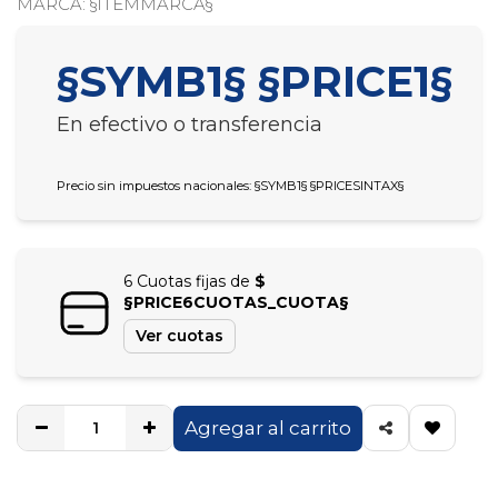
MARCA
: §ITEMMARCA§
§SYMB1§ §PRICE1§
En efectivo o transferencia
Precio sin impuestos nacionales: §SYMB1§ §PRICESINTAX§
6 Cuotas fijas de
$
§PRICE6CUOTAS_CUOTA§
Ver cuotas
Agregar al carrito