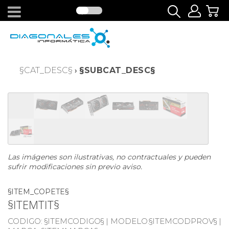
§CAT_DESC§
§SUBCAT_DESC§
›
Las imágenes son ilustrativas, no contractuales y pueden
sufrir modificaciones sin previo aviso.
§ITEM_COPETE§
§ITEMTIT§
CODIGO:
§ITEMCODIGO§ |
MODELO:
§ITEMCODPROV§ |