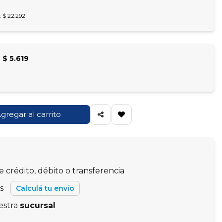
: $ 22.292
e
$ 5.619
gregar al carrito
e crédito, débito o transferencia
ís
Calculá tu envío
uestra
sucursal