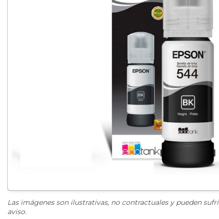
Las imágenes son ilustrativas, no contractuales y pueden sufri
aviso.