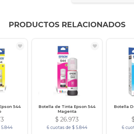
PRODUCTOS RELACIONADOS
 Epson 544
Botella de Tinta Epson 544
Botella D
o
Magenta
73
$ 26.973
 5.844
6 cuotas de $ 5.844
6 cuot