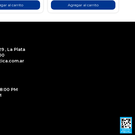
gar al carrito
Agregar al carrito
9 , La Plata
00
ica.com.ar
18:00 PM
M