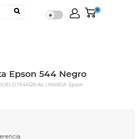
0
nta Epson 544 Negro
DELO:
T544120-AL |
MARCA
: Epson
ferencia