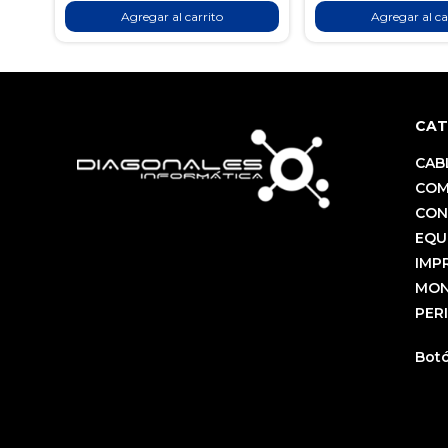
Agregar al carrito
Agregar al ca
CAT
CAB
COM
CON
EQU
IMP
MON
PER
Botó