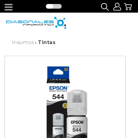
Insumos
Tintas
›