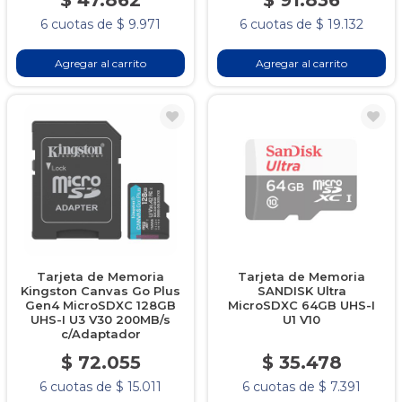
$ 47.862
$ 91.836
6 cuotas de $ 9.971
6 cuotas de $ 19.132
Agregar al carrito
Agregar al carrito
Tarjeta de Memoria
Tarjeta de Memoria
Kingston Canvas Go Plus
SANDISK Ultra
Gen4 MicroSDXC 128GB
MicroSDXC 64GB UHS-I
UHS-I U3 V30 200MB/s
U1 V10
c/Adaptador
$ 72.055
$ 35.478
6 cuotas de $ 15.011
6 cuotas de $ 7.391