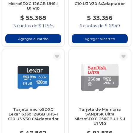
MicroSDXC 128GB UHS-I
C10 U3 V30 S/Adaptador
U1 V10
$ 55.368
$ 33.356
6 cuotas de $ 11.535
6 cuotas de $ 6.949
Agregar al carrito
Agregar al carrito
Tarjeta microSDXC
Tarjeta de Memoria
Lexar 633x 128GB UHS-I
SANDISK Ultra
C10 U3 V30 C/Adaptador
MicroSDXC 256GB UHS-I
U1 V10