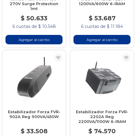
270V Surge Protection
1200VA/600W 6-IRAM
1mt
$ 50.633
$ 53.687
6 cuotas de $ 10.548
6 cuotas de $ 11.184
Agregar al carrito
Agregar al carrito
Estabilizador Forza FVR-
Estabilizador Forza FVR-
902A Reg 900VA/450W
2202A Reg
2200VA/1100W 6-IRAM
$ 33.508
$ 74.570