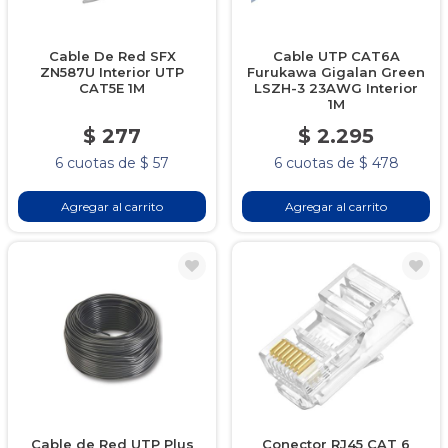
Cable De Red SFX
Cable UTP CAT6A
ZN587U Interior UTP
Furukawa Gigalan Green
CAT5E 1M
LSZH-3 23AWG Interior
1M
$ 277
$ 2.295
6 cuotas de $ 57
6 cuotas de $ 478
Agregar al carrito
Agregar al carrito
Cable de Red UTP Plus
Conector RJ45 CAT 6